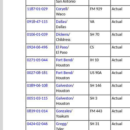
San Antonio
1187-01-029
Coryell
/
FM 929
Actual
Waco
0918-47-115
Dallas
/
VA
Actual
Dallas
0106-01-039
Dickens
/
SH 70
Actual
Childress
0924-06-496
El Paso
/
CS
Actual
El Paso
0271-05-044
Fort Bend
/
IH 10
Actual
Houston
0027-08-181
Fort Bend
/
US 90A
Actual
Houston
0389-06-108
Galveston
/
SH 146
Actual
Houston
0051-03-115
Galveston
/
SH 3
Actual
Houston
0839-01-014
Gonzales
/
FM 443
Actual
Yoakum
0424-02-046
Gregg
/
SH 31
Actual
Tyler