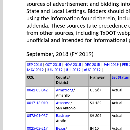
sources of advertisement and bidding info
State and Local Lettings. Bidders should b
using the information found therein, incl
addenda. These sources take precedence 
from other sources, including TxDOT web
unofficial and intended for informational 
September, 2018 (FY 2019)
SEP 2018
|
OCT 2018
|
NOV 2018
|
DEC 2018
|
JAN 2019
|
FEB 
MAY 2019
|
JUN 2019
|
JUL 2019
|
AUG 2019
|
CCSJ
County/
Highway
Let Status
District
0042-03-042
Armstrong
/
US 287
Actual
Amarillo
0017-13-010
Atascosa
/
SH 132
Actual
San Antonio
0573-01-037
Bastrop
/
SH 304
Actual
Austin
0025-02-217
Bexar
/
IH 10
Actual