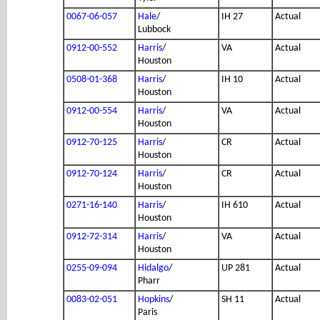
0067-06-057
Hale
/
IH 27
Actual
Lubbock
0912-00-552
Harris
/
VA
Actual
Houston
0508-01-368
Harris
/
IH 10
Actual
Houston
0912-00-554
Harris
/
VA
Actual
Houston
0912-70-125
Harris
/
CR
Actual
Houston
0912-70-124
Harris
/
CR
Actual
Houston
0271-16-140
Harris
/
IH 610
Actual
Houston
0912-72-314
Harris
/
VA
Actual
Houston
0255-09-094
Hidalgo
/
UP 281
Actual
Pharr
0083-02-051
Hopkins
/
SH 11
Actual
Paris