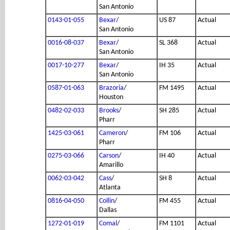
San Antonio
0143-01-055
Bexar
/
US 87
Actual
San Antonio
0016-08-037
Bexar
/
SL 368
Actual
San Antonio
0017-10-277
Bexar
/
IH 35
Actual
San Antonio
0587-01-063
Brazoria
/
FM 1495
Actual
Houston
0482-02-033
Brooks
/
SH 285
Actual
Pharr
1425-03-061
Cameron
/
FM 106
Actual
Pharr
0275-03-066
Carson
/
IH 40
Actual
Amarillo
0062-03-042
Cass
/
SH 8
Actual
Atlanta
0816-04-050
Collin
/
FM 455
Actual
Dallas
1272-01-019
Comal
/
FM 1101
Actual