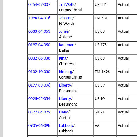
0254-07-007
Jim Wells
/
US 281
Actual
Corpus Christi
1094-04-016
Johnson
/
FM 731
Actual
Ft Worth
0033-04-063
Jones
/
US 83
Actual
Abilene
0197-04-080
Kaufman
/
US 175
Actual
Dallas
0032-06-038
King
/
US 83
Actual
Childress
0102-10-030
Kleberg
/
FM 1898
Actual
Corpus Christi
0177-03-096
Liberty
/
US 59
Actual
Beaumont
0028-05-054
Liberty
/
US 90
Actual
Beaumont
0577-04-022
Llano
/
SH 71
Actual
Austin
0905-06-098
Lubbock
/
VA
Actual
Lubbock