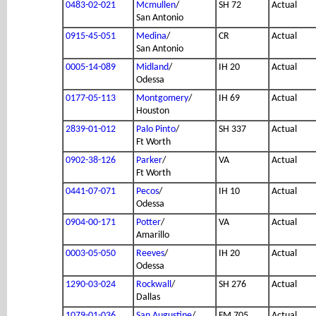
0483-02-021
Mcmullen
/
SH 72
Actual
San Antonio
0915-45-051
Medina
/
CR
Actual
San Antonio
0005-14-089
Midland
/
IH 20
Actual
Odessa
0177-05-113
Montgomery
/
IH 69
Actual
Houston
2839-01-012
Palo Pinto
/
SH 337
Actual
Ft Worth
0902-38-126
Parker
/
VA
Actual
Ft Worth
0441-07-071
Pecos
/
IH 10
Actual
Odessa
0904-00-171
Potter
/
VA
Actual
Amarillo
0003-05-050
Reeves
/
IH 20
Actual
Odessa
1290-03-024
Rockwall
/
SH 276
Actual
Dallas
1079-01-036
San Augustine
/
FM 705
Actual